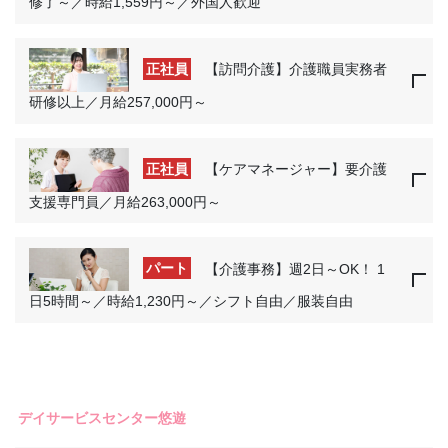
修了～／時給1,559円～／外国人歓迎
正社員
【訪問介護】介護職員実務者
研修以上／月給257,000円～
正社員
【ケアマネージャー】要介護
支援専門員／月給263,000円～
パート
【介護事務】週2日～OK！ 1
日5時間～／時給1,230円～／シフト自由／服装自由
デイサービスセンター悠遊