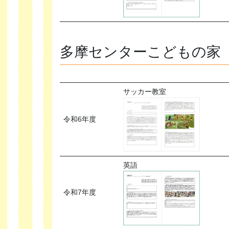
多摩センターこどもの家
サッカー教室
令和6年度
英語
令和7年度