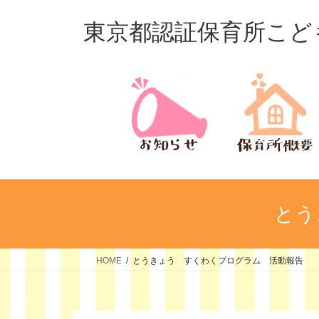
コ
ナ
ン
ビ
東京都認証保育所こど
テ
ゲ
ン
ー
ツ
シ
へ
ョ
ス
ン
キ
に
ッ
移
プ
動
とう
HOME
とうきょう すくわくプログラム 活動報告